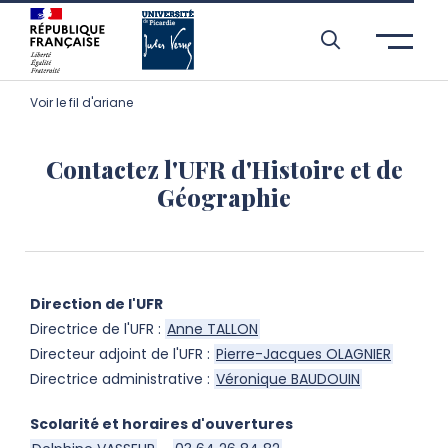
Aller à l’entête de page
Aller au menu principale
Aller au contenu principal
Aller à la recherche
Passer aux cookies
Aller au pied de page
Voir le fil d'ariane
Contactez l'UFR d'Histoire et de
Géographie
Direction de l'UFR
Directrice de l'UFR :
Anne TALLON
Directeur adjoint de l'UFR :
Pierre-Jacques OLAGNIER
Directrice administrative :
Véronique BAUDOUIN
Scolarité et horaires d'ouvertures